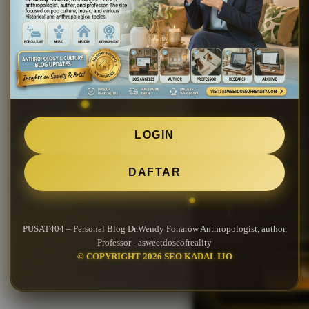
Platform
LOGIN
DAFTAR
PUSAT404 – Personal Blog Dr.Wendy Fonarow Anthropologist, author,
Professor - asweetdoseofreality
© COPYRIGHT 2026 SEO KADAL IJO